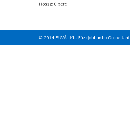
Hossz: 0 perc
© 2014 EUVÁL Kft. FőzzJobban.hu Online tanfo