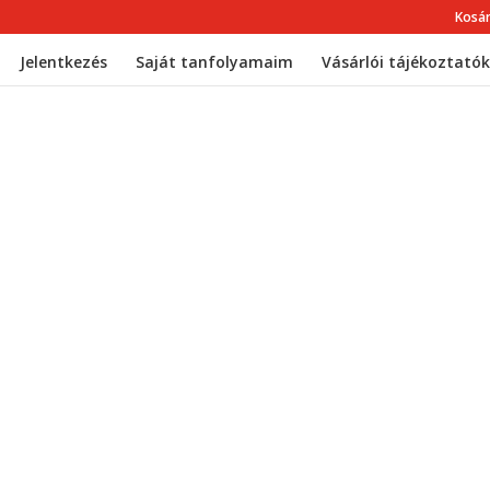
Kosá
Jelentkezés
Saját tanfolyamaim
Vásárlói tájékoztatók