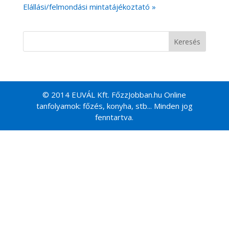
Elállási/felmondási mintatájékoztató »
© 2014 EUVÁL Kft. FőzzJobban.hu Online
tanfolyamok: főzés, konyha, stb... Minden jog
fenntartva.