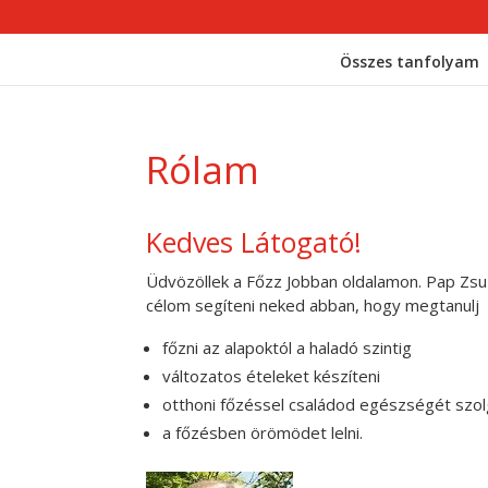
Összes tanfolyam
Rólam
Kedves Látogató!
Üdvözöllek a Főzz Jobban oldalamon. Pap Zsuz
célom segíteni neked abban, hogy megtanulj
főzni az alapoktól a haladó szintig
változatos ételeket készíteni
otthoni főzéssel családod egészségét szol
a főzésben örömödet lelni.