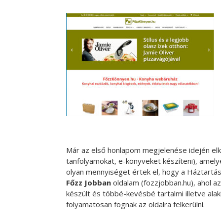
Már az első honlapom megjelenése idején elk
tanfolyamokat, e-könyveket készíteni), amel
olyan mennyiséget értek el, hogy a Háztartás
Főzz Jobban
oldalam (fozzjobban.hu), ahol a
készült és többé-kevésbé tartalmi illetve al
folyamatosan fognak az oldalra felkerülni.