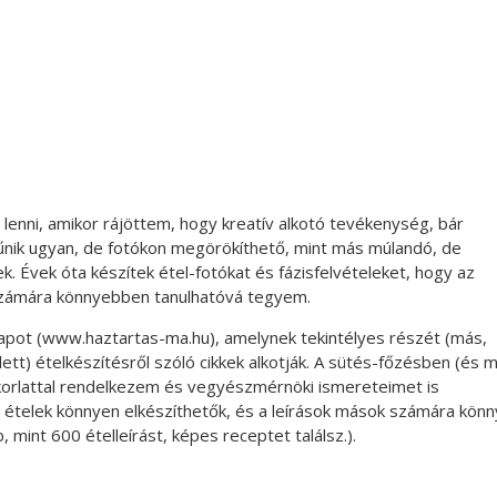
enni, amikor rájöttem, hogy kreatív alkotó tevékenység, bár
ltűnik ugyan, de fotókon megörökíthető, mint más múlandó, de
Évek óta készítek étel-fotókat és fázisfelvételeket, hogy az
zámára könnyebben tanulhatóvá tegyem.
apot (www.haztartas-ma.hu), amelynek tekintélyes részét (más,
tt) ételkészítésről szóló cikkek alkotják. A sütés-főzésben (és 
korlattal rendelkezem és vegyészmérnöki ismereteimet is
z ételek könnyen elkészíthetők, és a leírások mások számára kön
 mint 600 ételleírást, képes receptet találsz.).