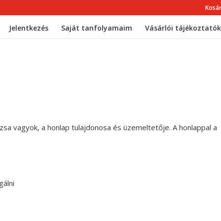
Kosá
Jelentkezés
Saját tanfolyamaim
Vásárlói tájékoztatók
sa vagyok, a honlap tulajdonosa és üzemeltetője. A honlappal a
gálni