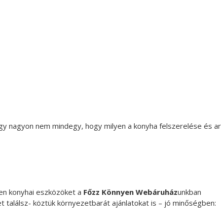
ogy nagyon nem mindegy, hogy milyen a konyha felszerelése és a
lyen konyhai eszközöket a
Főzz Könnyen Webáruház
unkban
 találsz- köztük környezetbarát ajánlatokat is – jó minőségben: