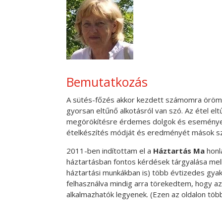
Bemutatkozás
A sütés-főzés akkor kezdett számomra öröm l
gyorsan eltűnő alkotásról van szó. Az étel e
megörökítésre érdemes dolgok és események. 
ételkészítés módját és eredményét mások s
2011-ben indítottam el a
Háztartás Ma
honl
háztartásban fontos kérdések tárgyalása melle
háztartási munkákban is) több évtizedes gya
felhasználva mindig arra törekedtem, hogy a
alkalmazhatók legyenek. (Ezen az oldalon több,