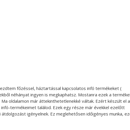
ezdtem főzéssel, háztartással kapcsolatos infó termékeket (
yekből néhányat ingyen is megkaphatsz. Mostanra ezek a terméke
 Ma oldalamon már áttekinthetetlenekké váltak. Ezért készült el 
z infó-termékeimet találod. Ezek egy része már évekkel ezelőtt
aki átdolgozást igényelnek. Ez meglehetősen időigényes munka, ez