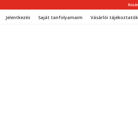
Kosá
Jelentkezés
Saját tanfolyamaim
Vásárlói tájékoztatók