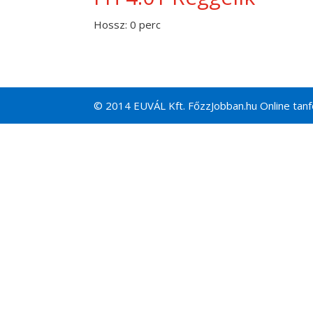
Hossz: 0 perc
© 2014 EUVÁL Kft. FőzzJobban.hu Online tanfo