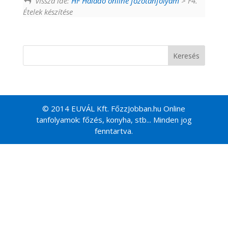
Vissza ide:
HF Haladó online főzőtanfolyam
> F4.
Ételek készítése
© 2014 EUVÁL Kft. FőzzJobban.hu Online
tanfolyamok: főzés, konyha, stb... Minden jog
fenntartva.