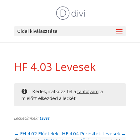
Oldal kiválasztása
HF 4.03 Levesek
Kérlek, iratkozz fel a
tanfolyam
ra
mielőtt elkezded a leckét.
Leckecímkék:
Leves
FH 4.02 Előételek
HF 4.04 Pürésített levesek