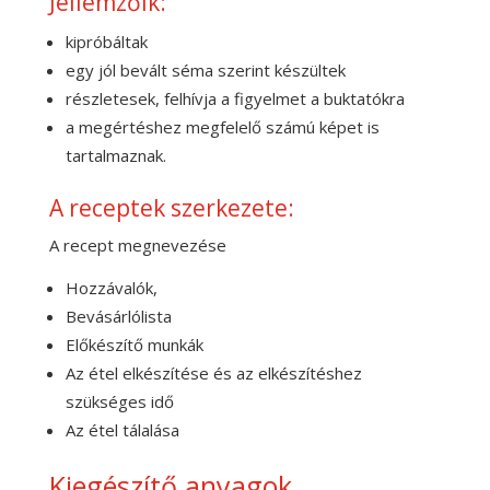
Jellemzőik:
kipróbáltak
egy jól bevált séma szerint készültek
részletesek, felhívja a figyelmet a buktatókra
a megértéshez megfelelő számú képet is
tartalmaznak.
A receptek szerkezete:
A recept megnevezése
Hozzávalók,
Bevásárlólista
Előkészítő munkák
Az étel elkészítése és az elkészítéshez
szükséges idő
Az étel tálalása
Kiegészítő anyagok