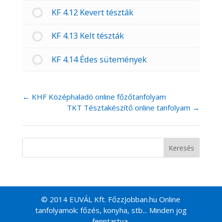
KF 4.12 Kevert tészták
KF 4.13 Kelt tészták
KF 4.14 Édes sütemények
KHF Középhaladó online főzőtanfolyam
TKT Tésztakészítő online tanfolyam
© 2014 EUVÁL Kft. FőzzJobban.hu Online
tanfolyamok: főzés, konyha, stb... Minden jog
fenntartva.