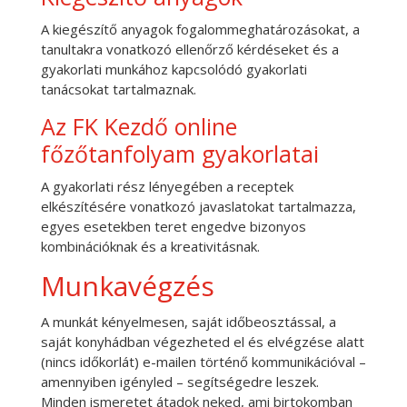
A kiegészítő anyagok fogalommeghatározásokat, a
tanultakra vonatkozó ellenőrző kérdéseket és a
gyakorlati munkához kapcsolódó gyakorlati
tanácsokat tartalmaznak.
Az FK Kezdő online
főzőtanfolyam gyakorlatai
A gyakorlati rész lényegében a receptek
elkészítésére vonatkozó javaslatokat tartalmazza,
egyes esetekben teret engedve bizonyos
kombinációknak és a kreativitásnak.
Munkavégzés
A munkát kényelmesen, saját időbeosztással, a
saját konyhádban végezheted el és elvégzése alatt
(nincs időkorlát) e-mailen történő kommunikációval –
amennyiben igényled – segítségedre leszek.
Minden ismeretet átadok neked, ami birtokomban