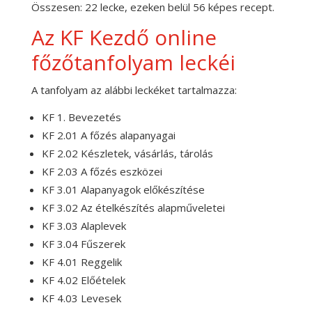
Összesen: 22 lecke, ezeken belül 56 képes recept.
Az KF Kezdő online
főzőtanfolyam leckéi
A tanfolyam az alábbi leckéket tartalmazza:
KF 1. Bevezetés
KF 2.01 A főzés alapanyagai
KF 2.02 Készletek, vásárlás, tárolás
KF 2.03 A főzés eszközei
KF 3.01 Alapanyagok előkészítése
KF 3.02 Az ételkészítés alapműveletei
KF 3.03 Alaplevek
KF 3.04 Fűszerek
KF 4.01 Reggelik
KF 4.02 Előételek
KF 4.03 Levesek