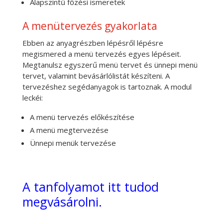
Alapszintű főzési ismeretek
A menütervezés gyakorlata
Ebben az anyagrészben lépésről lépésre
megismered a menü tervezés egyes lépéseit.
Megtanulsz egyszerű menü tervet és ünnepi menü
tervet, valamint bevásárlólistát készíteni. A
tervezéshez segédanyagok is tartoznak. A modul
leckéi:
A menü tervezés előkészítése
A menü megtervezése
Ünnepi menük tervezése
A tanfolyamot itt tudod
megvásárolni.