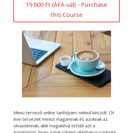
19 000
Ft
(ÁFA-val)
- Purchase
this Course
Menü tervező online tanfolyam: neked készült. Öt
éve tervezek menüt magamnak és azoknak az
olvasóimnak, akik magukévá tették azt a
gondolatot, hogy a mai rohanó világban is szükség