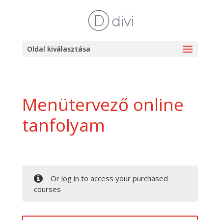
Oldal kiválasztása
Menütervező online
tanfolyam
Or
log in
to access your purchased
courses