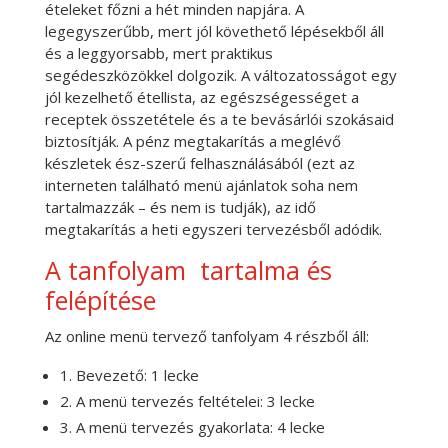
ételeket főzni a hét minden napjára. A
legegyszerűbb, mert jól követhető lépésekből áll
és a leggyorsabb, mert praktikus
segédeszközökkel dolgozik. A változatosságot egy
jól kezelhető étellista, az egészségességet a
receptek összetétele és a te bevásárlói szokásaid
biztosítják. A pénz megtakarítás a meglévő
készletek ész-szerű felhasználásából (ezt az
interneten található menü ajánlatok soha nem
tartalmazzák – és nem is tudják), az idő
megtakarítás a heti egyszeri tervezésből adódik.
A tanfolyam tartalma és
felépítése
Az online menü tervező tanfolyam 4 részből áll:
1. Bevezető: 1 lecke
2. A menü tervezés feltételei: 3 lecke
3. A menü tervezés gyakorlata: 4 lecke