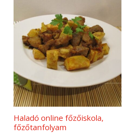
Haladó online főzőiskola,
főzőtanfolyam