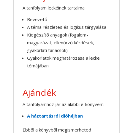
A tanfolyam leckéinek tartalma:
Bevezető
A téma részletes és logikus tárgyalása
Kiegészítő anyagok (fogalom-
magyarázat, ellenőrző kérdések,
gyakorlati tanácsok)
Gyakorlatok meghatározása a lecke
témájában
Ajándék
A tanfolyamhoz jár az alábbi e-könyvem:
A háztartásról dióhéjban
Ebből a könyvből megismerheted