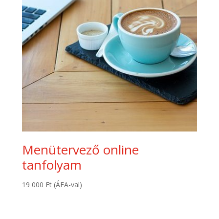
Menütervező online
tanfolyam
19 000
Ft
(ÁFA-val)