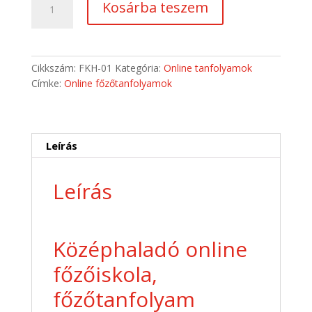
Kosárba teszem
online
főzőiskola,
főzőtanfolyam
mennyiség
Cikkszám:
FKH-01
Kategória:
Online tanfolyamok
Címke:
Online főzőtanfolyamok
Leírás
Leírás
Középhaladó online
főzőiskola,
főzőtanfolyam