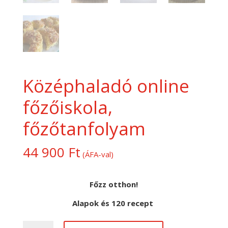
Középhaladó online
főzőiskola,
főzőtanfolyam
44 900
Ft
(ÁFA-val)
Főzz otthon!
Alapok és 120 recept
Középhaladó