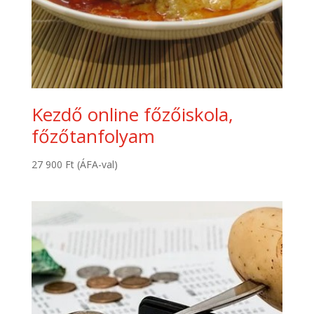
Kezdő online főzőiskola,
főzőtanfolyam
27 900
Ft
(ÁFA-val)